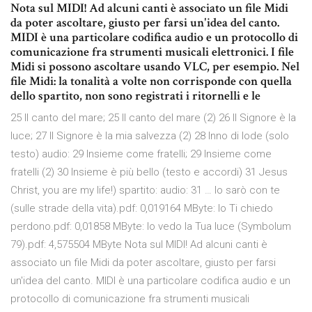
Nota sul MIDI! Ad alcuni canti è associato un file Midi
da poter ascoltare, giusto per farsi un'idea del canto.
MIDI è una particolare codifica audio e un protocollo di
comunicazione fra strumenti musicali elettronici. I file
Midi si possono ascoltare usando VLC, per esempio. Nel
file Midi: la tonalità a volte non corrisponde con quella
dello spartito, non sono registrati i ritornelli e le
25 Il canto del mare; 25 Il canto del mare (2) 26 Il Signore è la
luce; 27 Il Signore è la mia salvezza (2) 28 Inno di lode (solo
testo) audio: 29 Insieme come fratelli; 29 Insieme come
fratelli (2) 30 Insieme è più bello (testo e accordi) 31 Jesus
Christ, you are my life!) spartito: audio: 31 … Io sarò con te
(sulle strade della vita).pdf: 0,019164 MByte: Io Ti chiedo
perdono.pdf: 0,01858 MByte: Io vedo la Tua luce (Symbolum
79).pdf: 4,575504 MByte Nota sul MIDI! Ad alcuni canti è
associato un file Midi da poter ascoltare, giusto per farsi
un'idea del canto. MIDI è una particolare codifica audio e un
protocollo di comunicazione fra strumenti musicali