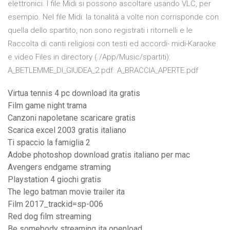
elettronici. I file Midi si possono ascoltare usando VLC, per
esempio. Nel file Midi: la tonalità a volte non corrisponde con
quella dello spartito, non sono registrati i ritornelli e le
Raccolta di canti religiosi con testi ed accordi- midi-Karaoke
e video Files in directory (./App/Music/spartiti):
A_BETLEMME_DI_GIUDEA_2.pdf. A_BRACCIA_APERTE.pdf
Virtua tennis 4 pc download ita gratis
Film game night trama
Canzoni napoletane scaricare gratis
Scarica excel 2003 gratis italiano
Ti spaccio la famiglia 2
Adobe photoshop download gratis italiano per mac
Avengers endgame straming
Playstation 4 giochi gratis
The lego batman movie trailer ita
Film 2017_trackid=sp-006
Red dog film streaming
Be somebody streaming ita openload