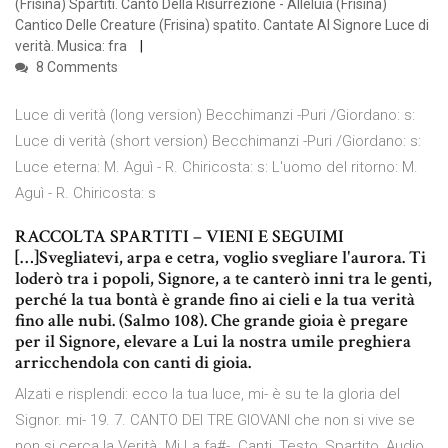
(Frisina) Spartiti. Canto Della Risurrezione - Alleluia (Frisina)
Cantico Delle Creature (Frisina) spatito. Cantate Al Signore Luce di
verità. Musica: fra
8 Comments
Luce di verità (long version) Becchimanzi -Puri /Giordano: s:
Luce di verità (short version) Becchimanzi -Puri /Giordano: s:
Luce eterna: M. Aguì - R. Chiricosta: s: L'uomo del ritorno: M.
Aguì - R. Chiricosta: s
RACCOLTA SPARTITI – VIENI E SEGUIMI
[…]Svegliatevi, arpa e cetra, voglio svegliare l'aurora. Ti
loderò tra i popoli, Signore, a te canterò inni tra le genti,
perché la tua bontà è grande fino ai cieli e la tua verità
fino alle nubi. (Salmo 108). Che grande gioia è pregare
per il Signore, elevare a Lui la nostra umile preghiera
arricchendola con canti di gioia.
Alzati e risplendi: ecco la tua luce, mi- è su te la gloria del
Signor. mi- 19. 7. CANTO DEI TRE GIOVANI che non si vive se
non si cerca la Verità. Mi La fa#-. Canti, Testo, Spartito, Audio,