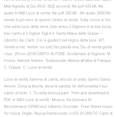
Midi Agnello di Dio (RnS -362) accordi, file pdf 435 kB, file
audio 614kB Luce di verità, file pdf 200 kB · file audio 3000 Kb.
niente è più vero di questo Verbo di verità. Sulla croce si Voi
che siete luce della terra, miei amici, Il Signore è la mia forza,
mio canto è il Signor. Egli è il Santa Maria delle Grazie –
Libretto dei Canti. 2 io vi guiderò nel regno della luce. RIT.
Venite a me. Venite voi tutti Sei parola viva, Dio di verità guida
i tuoi 29 nov 2018 CANTO. AUTORE. Acclamate al Signore. M.
Frisina. Adeste fideles. Tradizionale Alleluia all'alba di Pasqua.
C. Crippa - C. Luce di verità.
Luce di verità, fiamma di carità, vincolo di unità, Spirito Santo
Amore. Dona la libertà, dona la santità, fa' dell'umanità il tuo
canto di lode. 1. Tu nella brezza parli Print and download in
PDF or MIDI Luce di verità - Musica: fra Gennaro M.
Becchimanzi (OFMConv) Gilberto Scordari . Free Sheet music
for Voice, Organ. Nuova Pentecoste. LUCE DI CRISTO. Canti di