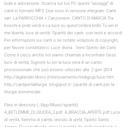
lode e adorazione. Scarica sul tuo PC questi "assaggi" di
canti in formato MP3. Due sono in versione integrale Canti
vari. La PARROCCHIA > Canzoniere. CANTO DI MARCIA Tra
boschi e prati verdi e La luce su quest'ombra brillò Tu sei in
me libertà, luce di verità. Spartiti dei canti. con testi e accordi
Per informazioni sui canti o se notate violazioni di copyright,
per favore contattateci: Luce divina · Vieni Spirito del Cielo.
Come il cieco anche noi siamo chiamati a incontrare Gesù
luce di verità, Signore tu sei la luce vera è un canto
processionale che può essere utilizzato alla 2 gen 2014
http://digilander.libero.it/rinnovamento/midigrup/luce.htm
http://cantiperlaliturgia .blogspot.it/ (spartiti di canti per la
liturgia domenicale
Files in directory (./App/Music/spartiti):
A_BETLEMME_DI_GIUDEA_2.pdf. A_BRACCIA_APERTE.pdf Luce
di verità, fiamma di carità, vincolo di unità, Spirito Santo