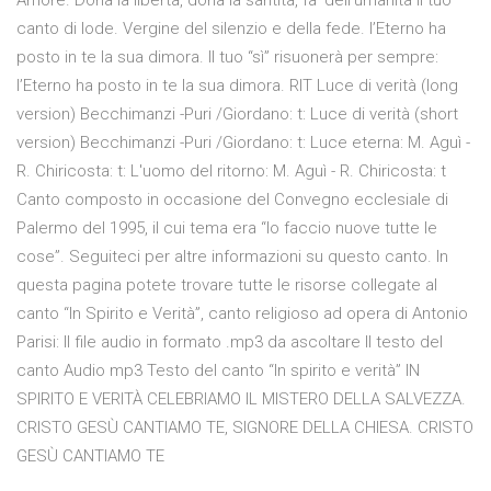
Amore. Dona la libertà, dona la santità, fa’ dell’umanità il tuo
canto di lode. Vergine del silenzio e della fede. l’Eterno ha
posto in te la sua dimora. Il tuo “sì” risuonerà per sempre:
l’Eterno ha posto in te la sua dimora. RIT Luce di verità (long
version) Becchimanzi -Puri /Giordano: t: Luce di verità (short
version) Becchimanzi -Puri /Giordano: t: Luce eterna: M. Aguì -
R. Chiricosta: t: L'uomo del ritorno: M. Aguì - R. Chiricosta: t
Canto composto in occasione del Convegno ecclesiale di
Palermo del 1995, il cui tema era “Io faccio nuove tutte le
cose”. Seguiteci per altre informazioni su questo canto. In
questa pagina potete trovare tutte le risorse collegate al
canto “In Spirito e Verità”, canto religioso ad opera di Antonio
Parisi: Il file audio in formato .mp3 da ascoltare Il testo del
canto Audio mp3 Testo del canto “In spirito e verità” IN
SPIRITO E VERITÀ CELEBRIAMO IL MISTERO DELLA SALVEZZA.
CRISTO GESÙ CANTIAMO TE, SIGNORE DELLA CHIESA. CRISTO
GESÙ CANTIAMO TE