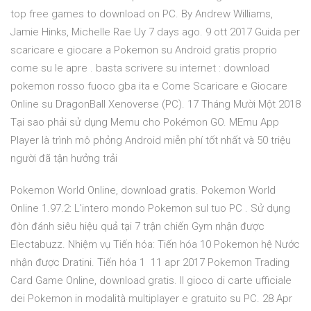
top free games to download on PC. By Andrew Williams,
Jamie Hinks, Michelle Rae Uy 7 days ago. 9 ott 2017 Guida per
scaricare e giocare a Pokemon su Android gratis proprio
come su le apre . basta scrivere su internet : download
pokemon rosso fuoco gba ita e Come Scaricare e Giocare
Online su DragonBall Xenoverse (PC). 17 Tháng Mười Một 2018
Tại sao phải sử dụng Memu cho Pokémon GO. MEmu App
Player là trình mô phỏng Android miễn phí tốt nhất và 50 triệu
người đã tận hưởng trải
Pokemon World Online, download gratis. Pokemon World
Online 1.97.2: L'intero mondo Pokemon sul tuo PC . Sử dụng
đòn đánh siêu hiệu quả tại 7 trận chiến Gym nhận được
Electabuzz. Nhiệm vụ Tiến hóa: Tiến hóa 10 Pokemon hệ Nước
nhận được Dratini. Tiến hóa 1 11 apr 2017 Pokemon Trading
Card Game Online, download gratis. Il gioco di carte ufficiale
dei Pokemon in modalità multiplayer e gratuito su PC. 28 Apr