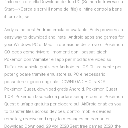
finito nella cartella Download del tuo PC (Se non lo trovi vai su
Start---->Cerca e scrivi il nome del file) e infine controlla bene
il formato, se
Andy is the best Android emulator available. Andy provides an
easy way to download and install Android apps and games for
your Windows PC or Mac. In occasione dell'arrivo di Pokémon
GO, ecco come rivivere i momenti con i passati giochi
Pokémon con Viamaker è l'app per modificare video su
TikTok disponibile gratis per Android ed iOS Chiaramente per
poter giocare tramite emulatore su PC è necessario
possedere il gioco originale. DOWNLOAD – Citra3DS
Pokémon Quest, download gratis Android. Pokémon Quest
1.0.4: Pokémon tascabili da portare sempre con te. Pokémon
Quest è un'app gratuita per giocare sul AirDroid enables you
to transfer files across devices, control mobile devices
remotely, receive and reply to messages on computer.
Download Download. 29 Apr 2020 Best free games 2020: the