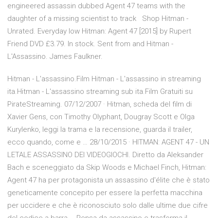
engineered assassin dubbed Agent 47 teams with the
daughter of a missing scientist to track Shop Hitman -
Unrated. Everyday low Hitman: Agent 47 [2015] by Rupert
Friend DVD £3.79. In stock. Sent from and Hitman -
L'Assassino. James Faulkner.
Hitman - L'assassino.Film Hitman - L'assassino in streaming
ita.Hitman - L'assassino streaming sub ita.Film Gratuiti su
PirateStreaming. 07/12/2007 · Hitman, scheda del film di
Xavier Gens, con Timothy Olyphant, Dougray Scott e Olga
Kurylenko, leggi la trama e la recensione, guarda il trailer,
ecco quando, come e … 28/10/2015 · HITMAN: AGENT 47 - UN
LETALE ASSASSINO DEI VIDEOGIOCHI. Diretto da Aleksander
Bach e sceneggiato da Skip Woods e Michael Finch, Hitman:
Agent 47 ha per protagonista un assassino d'élite che è stato
geneticamente concepito per essere la perfetta macchina
per uccidere e che è riconosciuto solo dalle ultime due cifre