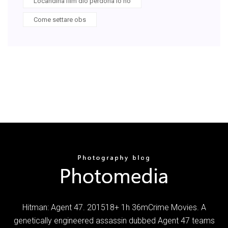
Locandina film dio perdona io no
Come settare obs
Hitman: Agent 47. 201518+ 1h 36mCrime Movies. A
genetically engineered assassin dubbed Agent 47 teams