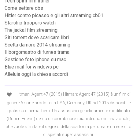
Teen spirit film trailer
Come settare obs
Hitler contro picasso e gli altri streaming cb01
Starship troopers watch
The jackal film streaming
Siti torrent dove scaricare libri
Scelta damore 2014 streaming
Il borgomastro di furnes trama
Gestione foto iphone su mac
Blue mail for windows pc
Alleluia oggi la chiesa accordi
Hitman: Agent 47 (2015) Hitman: Agent 47 (2015) è un film di
genere Azione prodotto in USA, Germany, UK nel 2015 disponibile
gratis su cinemalibero. Un assassino geneticamente modificato
(Rupert Friend) cerca di scombinare i piani di una multinazionale,
che vuole sfruttare il segreto della sua forza per creare un esercito
di spietati super assassini.