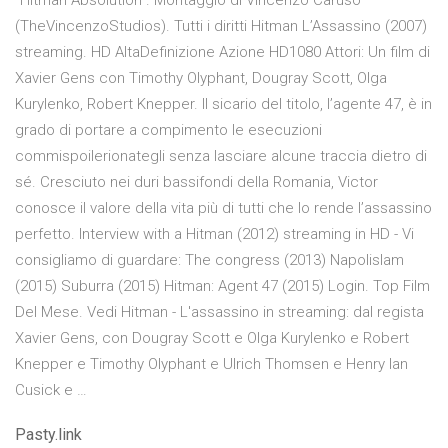
"Hitman Absolution". Montaggio di Vincenzo Caruso
(TheVincenzoStudios). Tutti i diritti Hitman L’Assassino (2007)
streaming. HD AltaDefinizione Azione HD1080 Attori: Un film di
Xavier Gens con Timothy Olyphant, Dougray Scott, Olga
Kurylenko, Robert Knepper. Il sicario del titolo, l’agente 47, è in
grado di portare a compimento le esecuzioni
commispoilerionategli senza lasciare alcune traccia dietro di
sé. Cresciuto nei duri bassifondi della Romania, Victor
conosce il valore della vita più di tutti che lo rende l’assassino
perfetto. Interview with a Hitman (2012) streaming in HD - Vi
consigliamo di guardare: The congress (2013) Napolislam
(2015) Suburra (2015) Hitman: Agent 47 (2015) Login. Top Film
Del Mese. Vedi Hitman - L'assassino in streaming: dal regista
Xavier Gens, con Dougray Scott e Olga Kurylenko e Robert
Knepper e Timothy Olyphant e Ulrich Thomsen e Henry Ian
Cusick e …
Pasty.link