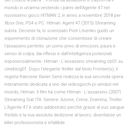
del codice a barra … Pensa da assassino e trasforma il
mondo in un'arma vestendo i panni dell'Agente 47 nel
nuovissimo gioco HITMAN 2, in arrivo a novembre 2018 per
Xbox One, PS4 e PC. Hitman: Agent 47 (2015) Streaming
subita. Decenni fa, lo scienziato Piotr Litvenko guidò un
esperimento di clonazione che consentisse di creare
l'assassino perfetto: un uomo privo di emozioni, paura e
senso di colpa, dai riflessi e dall'intelligenza potenziati
esponenzialmente. Hitman - L'assassino streaming cb01 su
cineblog01. Dopo l'elegante thriller dal titolo Frontier(s), il
regista francese Xavier Gens realizza la sua seconda opera
interamente dedicata a uno dei videogiochi pi venduti nel
mondo, Hitman. Il film ha come Hitman - L'assassino (2007)
Streaming Sub ITA. Genere: Azione, Crime, Dramma, Thriller.
L'Agente 47 è stato addestrato perchè grazie al suo sangue
freddo e la sua assoluta dedizione al lavoro, diventasse un
killer professionista e infallibile.